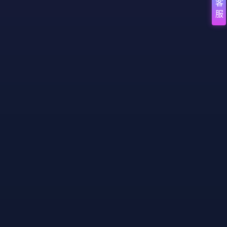
玩家提供多元化的游戏内容，打造沉浸式体验。
全球玩家带来更多惊喜。