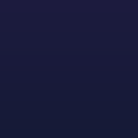
想反馈优化建议，登录站内服务
您打造更优质的服务体验。